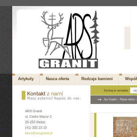
Artykuły
Nasza oferta
Rodzaje kamieni
Współ
Szukaj w serwisie:
Ars Granit
»
Nasza oferta
ARS Granit
ul. Cedro Mazur 2
25-252 Kielce
(41) 302 23 10
biuro@arsgranit.pl