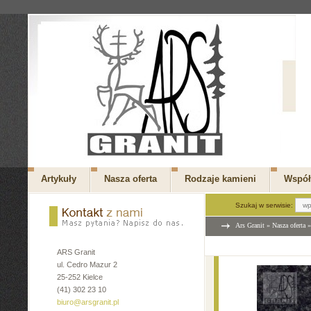
Artykuły
Nasza oferta
Rodzaje kamieni
Współ
Szukaj w serwisie:
Ars Granit
»
Nasza oferta
ARS Granit
ul. Cedro Mazur 2
25-252 Kielce
(41) 302 23 10
biuro@arsgranit.pl